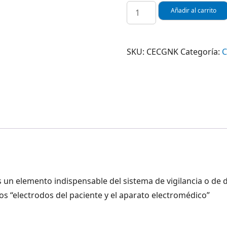
CABLE
Añadir al carrito
DE
ECG
PARA
SKU:
CECGNK
Categoría:
C
MONITOR
DE
SIGNOS
VITALES
NIHON
KOHDEN
cantidad
s un elemento indispensable del sistema de vigilancia o de d
s “electrodos del paciente y el aparato electromédico”