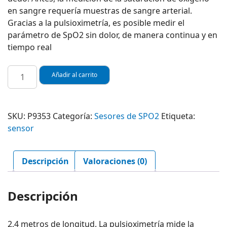
en sangre requería muestras de sangre arterial.
Gracias a la pulsioximetría, es posible medir el
parámetro de SpO2 sin dolor, de manera continua y en
tiempo real
SENSOR
Añadir al carrito
DE
PULSOXIMETRIA
TIPO
SKU:
P9353
Categoría:
Sesores de SPO2
Etiqueta:
ADULTO
sensor
PARA
MONITOR
MASIMO
Descripción
Valoraciones (0)
RAD
7
REF.
Descripción
P9353
cantidad
2,4 metros de longitud. La pulsioximetría mide la