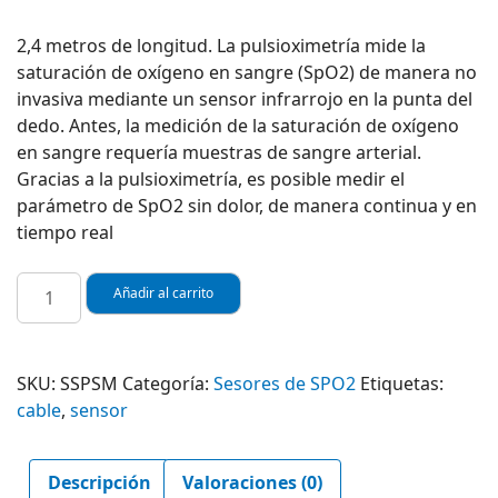
2,4 metros de longitud. La pulsioximetría mide la
saturación de oxígeno en sangre (SpO2) de manera no
invasiva mediante un sensor infrarrojo en la punta del
dedo. Antes, la medición de la saturación de oxígeno
en sangre requería muestras de sangre arterial.
Gracias a la pulsioximetría, es posible medir el
parámetro de SpO2 sin dolor, de manera continua y en
tiempo real
SENSOR
Añadir al carrito
DE
SPO2
TIPO
SKU:
SSPSM
Categoría:
Sesores de SPO2
Etiquetas:
ADULTO
cable
,
sensor
PARA
MONITOR
DE
Descripción
Valoraciones (0)
SIGNOS