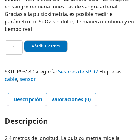
en sangre requería muestras de sangre arterial.
Gracias a la pulsioximetría, es posible medir el
parámetro de SpO2 sin dolor, de manera continua y en
tiempo real
SENSOR
Añadir al carrito
DE
SPO2
TIPO
SKU:
P9318
Categoría:
Sesores de SPO2
Etiquetas:
ADULTO
cable
,
sensor
PARA
MONITOR
MINDRAY
Descripción
Valoraciones (0)
REF
P9318,
12
Descripción
PINES
cantidad
2,4 metros de longitud. La pulsioximetría mide la