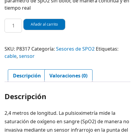
parámetro de SpO2 sin dolor, de manera continua y en
tiempo real
SENSOR
Añadir al carrito
DE
SPO2
TIPO
SKU:
P8317
Categoría:
Sesores de SPO2
Etiquetas:
ADULTOPARA
cable
,
sensor
MONITOR
NELLCOR
DOC
Descripción
Valoraciones (0)
10
REF
P8317
Descripción
cantidad
2,4 metros de longitud. La pulsioximetría mide la
saturación de oxígeno en sangre (SpO2) de manera no
invasiva mediante un sensor infrarrojo en la punta del